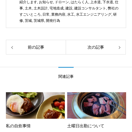
紹介します
,
お知らせ
,
ドローン
,
はたらく人
,
上水道
,
下水道
,
仕
事
,
土木
,
土木設計
,
宅地造成
,
建設
,
建設コンサルタント
,
弊社の
すごいところ
,
日常
,
業務内容
,
水工
,
水工エンジニアリング
,
研
修
,
茨城
,
茨城県
,
開発行為
前の記事
次の記事
関連記事
私の自炊事情
土曜日出勤について