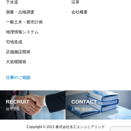
下水道
沿革
測量・点検調査
会社概要
一般土木・都市計画
地理情報システム
宅地造成
店舗施設開発
大規模開発
仕事のご相談
RECRUIT
CONTACT
採用情報
お問い合わせ
Copyright © 2021 株式会社水工エンジニアリング