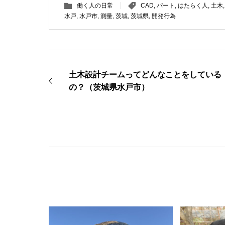
働く人の日常
CAD
,
パート
,
はたらく人
,
土木
水戸
,
水戸市
,
測量
,
茨城
,
茨城県
,
開発行為
土木設計チームってどんなことをしている
の？（茨城県水戸市）