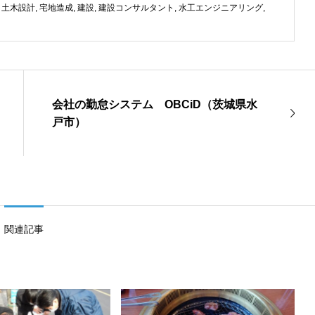
,
土木設計
,
宅地造成
,
建設
,
建設コンサルタント
,
水工エンジニアリング
,
会社の勤怠システム OBCiD（茨城県水
戸市）
関連記事