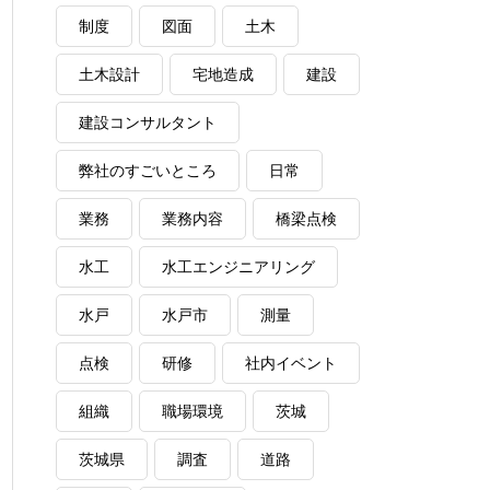
制度
図面
土木
土木設計
宅地造成
建設
建設コンサルタント
弊社のすごいところ
日常
業務
業務内容
橋梁点検
水工
水工エンジニアリング
水戸
水戸市
測量
点検
研修
社内イベント
組織
職場環境
茨城
茨城県
調査
道路