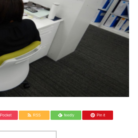
Pocket
RSS
feedly
Pin it