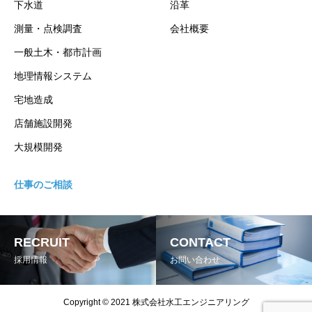
下水道
沿革
測量・点検調査
会社概要
一般土木・都市計画
地理情報システム
宅地造成
店舗施設開発
大規模開発
仕事のご相談
RECRUIT
CONTACT
採用情報
お問い合わせ
Copyright © 2021 株式会社水工エンジニアリング