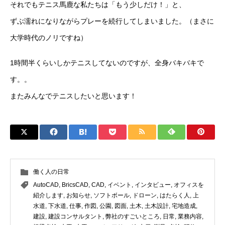
それでもテニス馬鹿な私たちは「もう少しだけ！」と、
ずぶ濡れになりながらプレーを続行してしまいました。（まさに
大学時代のノリですね）
1時間半くらいしかテニスしてないのですが、全身バキバキで
す。。
またみんなでテニスしたいと思います！
働く人の日常
AutoCAD
,
BricsCAD
,
CAD
,
イベント
,
インタビュー
,
オフィスを
紹介します
,
お知らせ
,
ソフトボール
,
ドローン
,
はたらく人
,
上
水道
,
下水道
,
仕事
,
作図
,
公園
,
図面
,
土木
,
土木設計
,
宅地造成
,
建設
,
建設コンサルタント
,
弊社のすごいところ
,
日常
,
業務内容
,