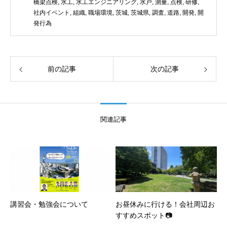
橋梁点検
,
水工
,
水工エンジニアリング
,
水戸
,
測量
,
点検
,
研修
,
社内イベント
,
組織
,
職場環境
,
茨城
,
茨城県
,
調査
,
道路
,
開発
,
開
発行為
前の記事
次の記事
関連記事
講習会・勉強会について
お昼休みに行ける！会社周辺お
すすめスポット📷