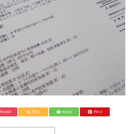
Pocket
RSS
feedly
Pin it