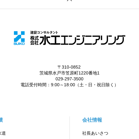
績
会社情報
水道
社長あいさつ