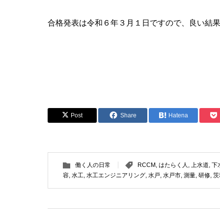
合格発表は令和６年３月１日ですので、良い結
Post
Share
Hatena
働く人の日常
RCCM
,
はたらく人
,
上水道
,
下
容
,
水工
,
水工エンジニアリング
,
水戸
,
水戸市
,
測量
,
研修
,
茨