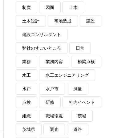
制度
図面
土木
土木設計
宅地造成
建設
建設コンサルタント
弊社のすごいところ
日常
業務
業務内容
橋梁点検
水工
水工エンジニアリング
水戸
水戸市
測量
点検
研修
社内イベント
組織
職場環境
茨城
茨城県
調査
道路