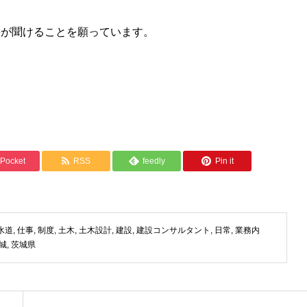
果が聞けることを願っています。
Pocket
RSS
feedly
Pin it
水道
,
仕事
,
制度
,
土木
,
土木設計
,
建設
,
建設コンサルタント
,
日常
,
業務内
城
,
茨城県