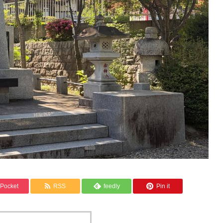
Pocket
RSS
feedly
Pin it