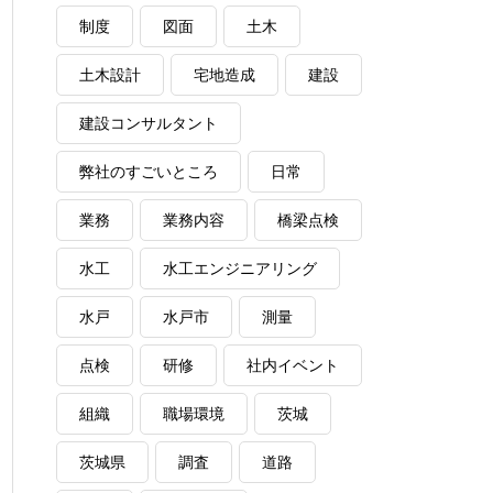
制度
図面
土木
土木設計
宅地造成
建設
建設コンサルタント
弊社のすごいところ
日常
業務
業務内容
橋梁点検
水工
水工エンジニアリング
水戸
水戸市
測量
点検
研修
社内イベント
組織
職場環境
茨城
茨城県
調査
道路