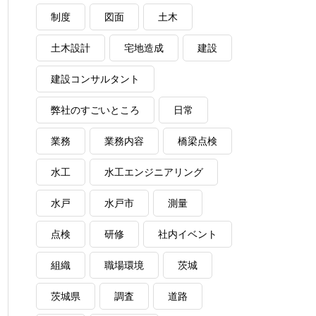
制度
図面
土木
土木設計
宅地造成
建設
建設コンサルタント
弊社のすごいところ
日常
業務
業務内容
橋梁点検
水工
水工エンジニアリング
水戸
水戸市
測量
点検
研修
社内イベント
組織
職場環境
茨城
茨城県
調査
道路