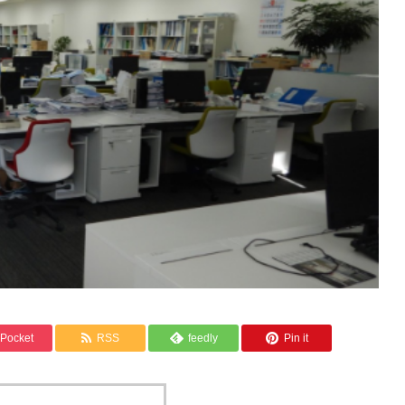
Pocket
RSS
feedly
Pin it