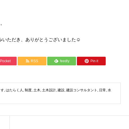
す。
いただき、ありがとうございました☺️
Pocket
RSS
feedly
Pin it
ます
,
はたらく人
,
制度
,
土木
,
土木設計
,
建設
,
建設コンサルタント
,
日常
,
水