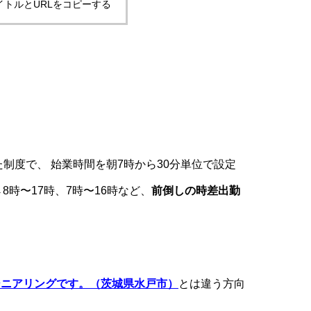
イトルとURLをコピーする
た制度で、 始業時間を朝7時から30分単位で設定
8時〜17時、7時〜16時など、
前倒しの時差出勤
ジニアリングです。（茨城県水戸市）
とは違う方向