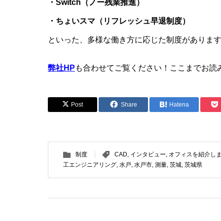
・Switch
（ノー残業推進）
・ちょいスマ（リフレッシュ早退制度）
といった、多様な働き方に応じた制度がありま
弊社HP
も合わせてご覧ください！ここまでお読み
Post
Share
Hatena
制度
CAD
,
インタビュー
,
オフィスを紹介し
工エンジニアリング
,
水戸
,
水戸市
,
測量
,
茨城
,
茨城県