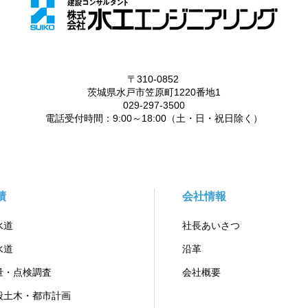
績
会社情報
水道
社長あいさつ
水道
沿革
量・点検調査
会社概要
般土木・都市計画