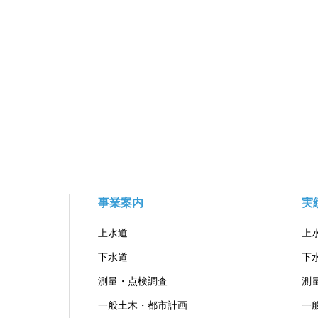
事業案内
実
上水道
上
下水道
下
測量・点検調査
測
一般土木・都市計画
一