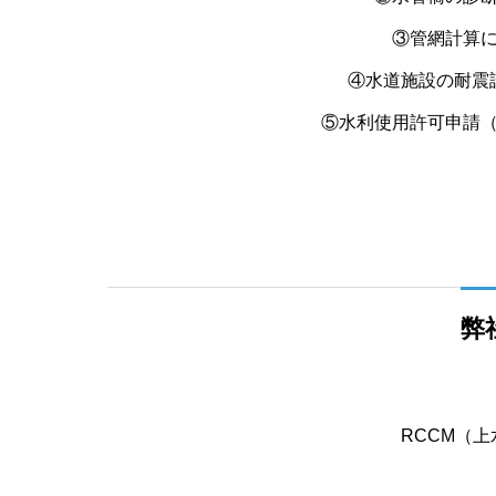
③管網計算
④水道施設の耐震
⑤水利使用許可申請
弊
RCCM（上水