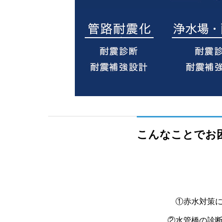
こんなことでお
①赤水対策
②水管橋の診