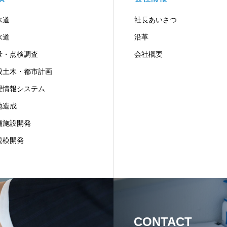
水道
社長あいさつ
水道
沿革
量・点検調査
会社概要
般土木・都市計画
理情報システム
地造成
舗施設開発
規模開発
CONTACT