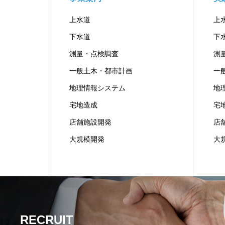
上水道
上
下水道
下
測量・点検調査
測
一般土木・都市計画
一
地理情報システム
地
宅地造成
宅
店舗施設開発
店
大規模開発
大
RECRUIT